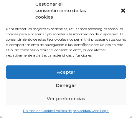
Gestionar el
consentimiento de las
cookies
Vive experiencias
Para ofrecer las mejores experiencias, utilizamos tecnologías como las
inolvidables
cookies para almacenar y/o acceder a la información del dispositivo. El
consentimiento de estas tecnologías nos permitirá procesar datos como
el comportamiento de navegación o las identificaciones únicas en este
sitio. No consentir o retirar el consentimiento, puede afectar
Nuestra provincia te brinda la oportunidad de tener
negativamente a ciertas características y funciones.
una experiencia en la naturaleza inolvidable.
Aceptar
Denegar
Ver preferencias
Política de Cookies
Política de privacidad
Aviso Legal