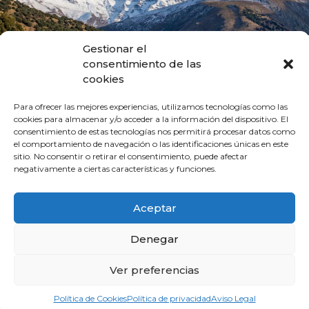
Gestionar el
consentimiento de las
cookies
Para ofrecer las mejores experiencias, utilizamos tecnologías como las
cookies para almacenar y/o acceder a la información del dispositivo. El
consentimiento de estas tecnologías nos permitirá procesar datos como
el comportamiento de navegación o las identificaciones únicas en este
Patronato Provincial de Turismo
sitio. No consentir o retirar el consentimiento, puede afectar
Diputaciíon de Granada
negativamente a ciertas características y funciones.
Cárcel Baja, 3. 18001. Granada
Tel.: + 34 958 24 71 46
Fax.: +34 958 24 71 29
Aceptar
Aviso Legal
Denegar
Política de privacidad
Política de cookies
Ver preferencias
Política de Cookies
Política de privacidad
Aviso Legal
© 2026 - Patronato Provincial de Turismo | Diputación de Granada