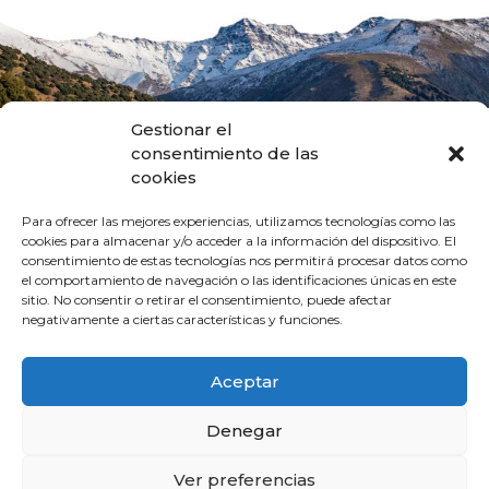
Gestionar el
consentimiento de las
cookies
Para ofrecer las mejores experiencias, utilizamos tecnologías como las
cookies para almacenar y/o acceder a la información del dispositivo. El
consentimiento de estas tecnologías nos permitirá procesar datos como
el comportamiento de navegación o las identificaciones únicas en este
Patronato Provincial de Turismo
sitio. No consentir o retirar el consentimiento, puede afectar
Diputaciíon de Granada
negativamente a ciertas características y funciones.
Cárcel Baja, 3. 18001. Granada
Tel.: + 34 958 24 71 46
Fax.: +34 958 24 71 29
Aceptar
Aviso Legal
Denegar
Política de privacidad
Política de cookies
Ver preferencias