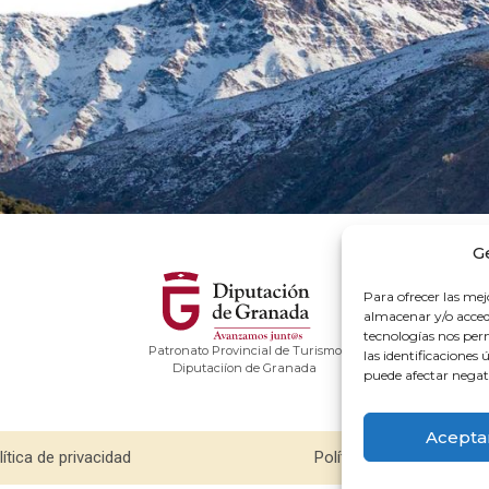
G
Para ofrecer las mej
almacenar y/o accede
tecnologías nos pe
Patronato Provincial de Turismo
las identificaciones 
Diputaciíon de Granada
puede afectar negati
Acepta
lítica de privacidad
Política de cookies