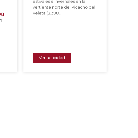
estivales e invernales en la
vertiente norte del Picacho del
ba
Veleta (3.398…
71
Ver actividad