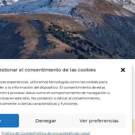
estionar el consentimiento de las cookies
ores experiencias, utilizamos tecnologías como las cookies para
Cárcel Baja, 3. 18001. Granada
r a la información del dispositivo. El consentimiento de estas
Tel.: + 34 958 24 71 46
rmitirá procesar datos como el comportamiento de navegación o
Fax.: +34 958 24 71 29
únicas en este sitio. No consentir o retirar el consentimiento,
vamente a ciertas características y funciones.
r
Denegar
Ver preferencias
Política de Cookies
Política de privacidad
Aviso Legal