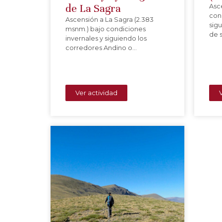
de La Sagra
Asc
con
Ascensión a La Sagra (2.383
sig
msnm.) bajo condiciones
de s
invernales y siguiendo los
corredores Andino o…
Ver actividad