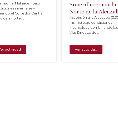
Superdirecta de la
ensión al Mulhacén bajo
diciones invernales y
Norte de la Alcaza
uiendo el Corredor Central
Ascensión a la Alcazaba (3.3
u cara norte,…
msnm.) bajo condiciones
invernales y combinando las
Vías Directa, de…
Ver actividad
Ver actividad