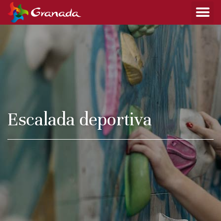
Escalada deportiva